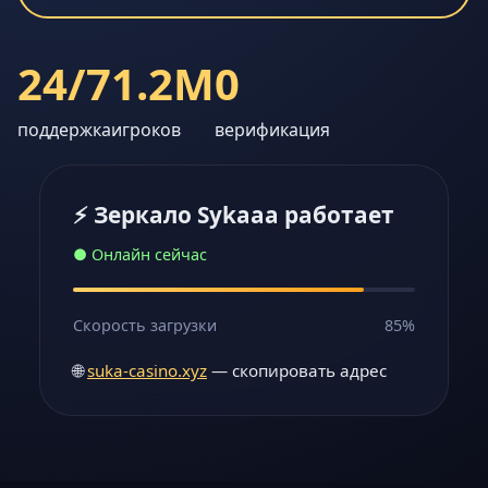
24/7
1.2M
0
поддержка
игроков
верификация
⚡ Зеркало Sykaaa работает
● Онлайн сейчас
Скорость загрузки
85%
🌐
suka-casino.xyz
— скопировать адрес