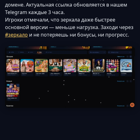
домене. Актуальная ссылка обновляется в нашем
Telegram каждые 3 часа.
Игроки отмечали, что зеркала даже быстрее
основной версии — меньше нагрузка. Заходи через
#зеркало
и не потеряешь ни бонусы, ни прогресс.