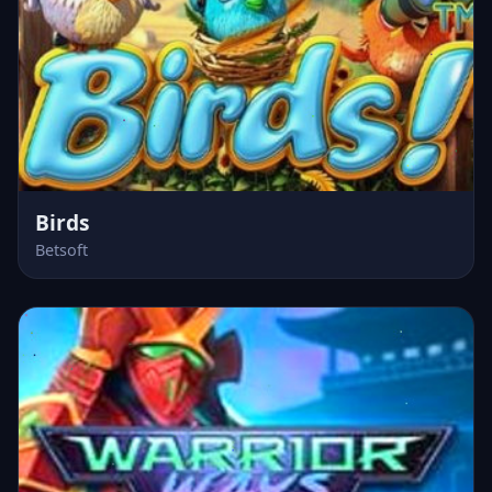
Birds
Betsoft