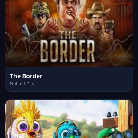
The Border
Nolimit City