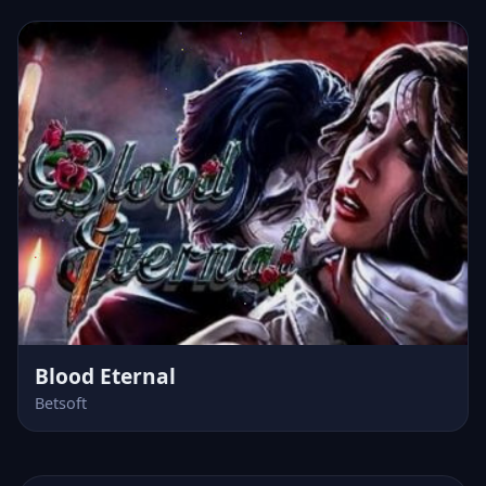
Blood Eternal
Betsoft