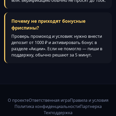
млн. Верификацию обычно не просят до 100к.
Почему не приходят бонусные
фриспины?
Проверь промокод и условия: нужно внести
депозит от 1000 ₽ и активировать бонус в
разделе «Акции». Если не помогло — пиши в
поддержку, обычно решают за 5 минут.
О проекте
Ответственная игра
Правила и условия
Политика конфиденциальности
Партнерка
Техподдержка